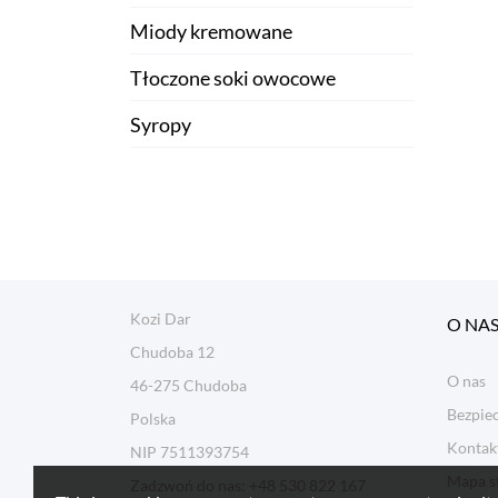
Miody kremowane
Tłoczone soki owocowe
Syropy
Kozi Dar
O NA
Chudoba 12
O nas
46-275 Chudoba
Bezpiec
Polska
Kontak
NIP 7511393754
Mapa s
Zadzwoń do nas:
+48 530 822 167