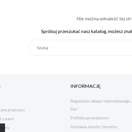
Nie można odnaleźć tej st
Spróbuj przeszukać nasz katalog, możesz znal
S
INFORMACJĘ
Regulamin sklepu internetowego 
Dar”
zne płatności
Polityka prywatnosci
t z nami
Dostawa, koszty i terminy
trony