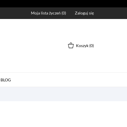
Moja lista życzeń (
0
)
Zaloguj się
Koszyk
(0)
BLOG