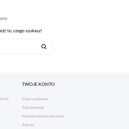
rony
eźć to, czego szukasz!
TWOJE KONTO
„Kozi
Dane osobowe
Zamówienia
Potwierdzenia zwrotów
Adresy