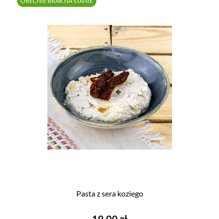
OBECNIE BRAK NA STANIE
Pasta z sera koziego
Cena